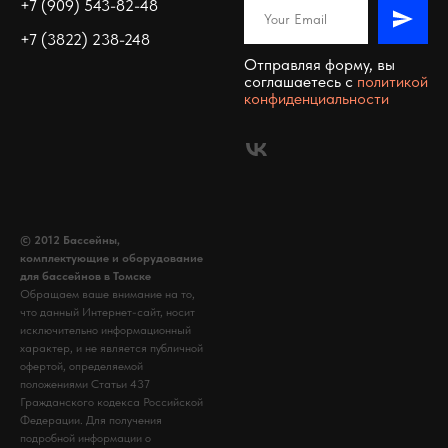
+7 (909) 543-82-48
+7 (3822) 238-248
Отправляя форму, вы
соглашаетесь c
политикой
конфиденциальности
© 2012 Бассейны,
комплектующие и оборудование
для бассейнов в Томске
Обращаем ваше внимание на то,
что данный Интернет-сайт, носит
исключительно информационный
характер, и не является публичной
офертой, определяемой
положениями Статьи 437
Гражданского кодекса Российской
Федерации. Для получения
подробной информации о