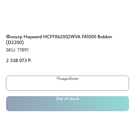
Фильтр Hayward HCFF862002WVA FA1000 Bobbin
Ба
(D2200)
SK
SKU:
17891
11
2 338 073
Р.
Цв
Подробнее
Out of stock