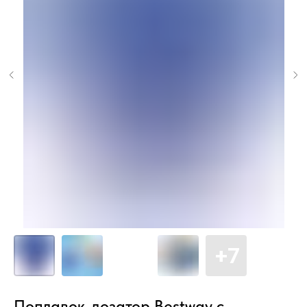
Поплавок-дозатор Bestway с