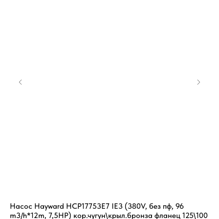
Насос Hayward HCP17753E7 IE3 (380V, без пф, 96
Фи
m3/h*12m, 7,5HP) кор.чугун\крыл.бронза фланец 125\100
(D