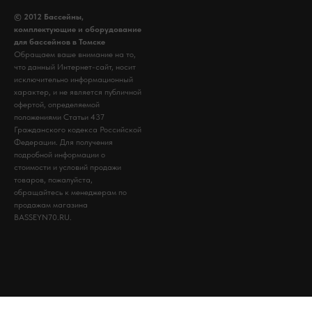
© 2012 Бассейны,
комплектующие и оборудование
для бассейнов в Томске
Обращаем ваше внимание на то,
что данный Интернет-сайт, носит
исключительно информационный
характер, и не является публичной
офертой, определяемой
положениями Статьи 437
Гражданского кодекса Российской
Федерации. Для получения
подробной информации о
стоимости и условий продажи
товаров, пожалуйста,
обращайтесь к менеджерам по
продажам магазина
BASSEYN70.RU.