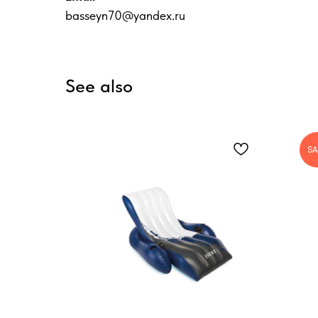
basseyn70@yandex.ru
See also
SA