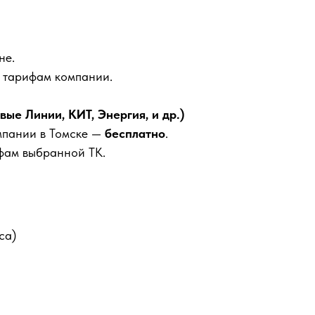
не.
м тарифам компании.
е Линии, КИТ, Энергия, и др.)
мпании в Томске —
бесплатно
.
фам выбранной ТК.
са)