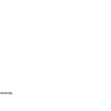
анков.