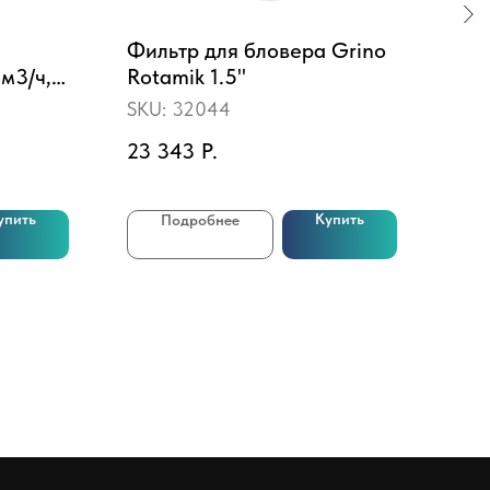
Фильтр для бловера Grino
SUP
м3/ч,
Rotamik 1.5"
320
Fan
SKU:
32044
SKU
23 343
Р.
20 
упить
Купить
Подробнее