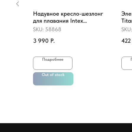
00M
Надувное кресло-шезлонг
Эле
)
для плавания Intex
Tit
180х135см с
Tit
SKU:
58868
SKU
подстаканником и ручками,
3 990
Р.
422
до 100кг (58868)
пить
Подробнее
Out of stock