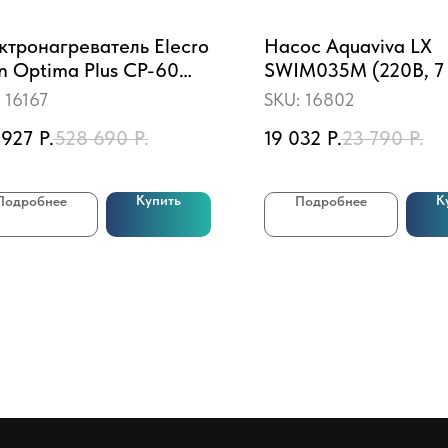
ктронагреватель Elecro
Насос Aquaviva LX
an Optima Plus СP-60
SWIM035M (220В, 7 
an 60 кВт (380В)
0.75HP)
:
16167
SKU:
16802
 927
Р.
528 690
Р.
19 032
Р.
23 790
Р.
Купить
К
Подробнее
Подробнее