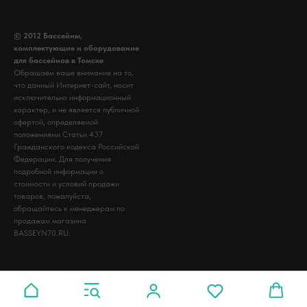
© 2012 Бассейны,
комплектующие и оборудование
для бассейнов в Томске
Обращаем ваше внимание на то,
что данный Интернет-сайт, носит
исключительно информационный
характер, и не является публичной
офертой, определяемой
положениями Статьи 437
Гражданского кодекса Российской
Федерации. Для получения
подробной информации о
стоимости и условий продажи
товаров, пожалуйста,
обращайтесь к менеджерам по
продажам магазина
BASSEYN70.RU.