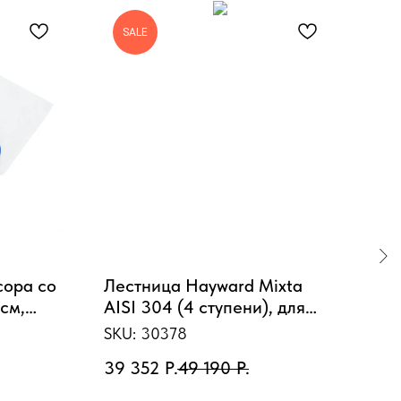
SALE
сора со
Лестница Hayward Mixta
На
см,
AISI 304 (4 ступени), для
(22
узкого борта
3HP
SKU:
30378
SKU
фла
39 352
Р.
49 190
Р.
523