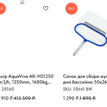
LE
SALE
ьтр AquaViva AK-HS1250
Сачок для сбора му
m3/h, 1250mm, 1680kg,
дна бассейна 50х26
m, 2,5Бар, 1.2м засыпка)
алюминиевый, под
:
28560
SKU:
58661 BW
держатель D30 мм
 910
Р.
413 590
Р.
1 290
Р.
1 890
Р.