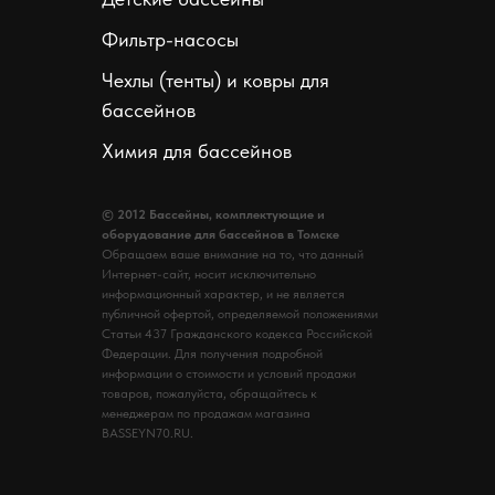
Фильтр-насосы
Чехлы (тенты) и ковры для
бассейнов
Химия для бассейнов
© 2012 Бассейны, комплектующие и
оборудование для бассейнов в Томске
Обращаем ваше внимание на то, что данный
Интернет-сайт, носит исключительно
информационный характер, и не является
публичной офертой, определяемой положениями
Статьи 437 Гражданского кодекса Российской
Федерации. Для получения подробной
информации о стоимости и условий продажи
товаров, пожалуйста, обращайтесь к
менеджерам по продажам магазина
BASSEYN70.RU.