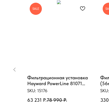
SALE
SA
ex
Фильтрационная установка
Фил
ьшой
Hayward PowerLine 81071
(56
287)
(D511)
90m
SKU:
15176
SKU
63 231
Р.
78 990
Р.
330