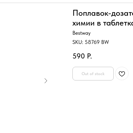
Поплавок-дозат
химии в таблетка
Bestway
SKU:
58769 BW
590
Р.
Out of stock