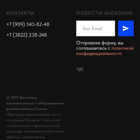
КОНТАКТЫ
НОВОСТИ МАГАЗИНА
+7 (909) 543-82-48
+7 (3822) 238-248
Отправляя форму, вы
соглашаетесь c
политикой
конфиденциальности
© 2012 Бассейны,
комплектующие и оборудование
для бассейнов в Томске
Обращаем ваше внимание на то,
что данный Интернет-сайт, носит
исключительно информационный
характер, и не является публичной
офертой, определяемой