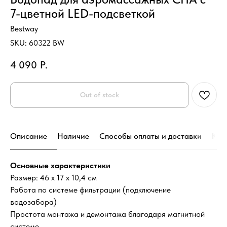
7-цветной LED-подсветкой
Bestway
SKU:
60322 BW
4 090
Р.
Out of stock
Описание
Наличие
Способы оплаты и доставки
Кон
Основные характеристики
Размер: 46 х 17 х 10,4 см
Работа по системе фильтрации (подключение
водозабора)
Простота монтажа и демонтажа благодаря магнитной
системе