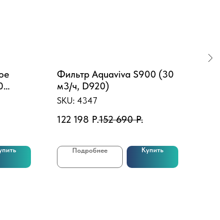
ое
Фильтр Aquaviva S900 (30
Бас
0
м3/ч, D920)
350
ссия
SKU:
4347
SKU
122 198
Р.
152 690
Р.
71 
упить
Купить
Подробнее