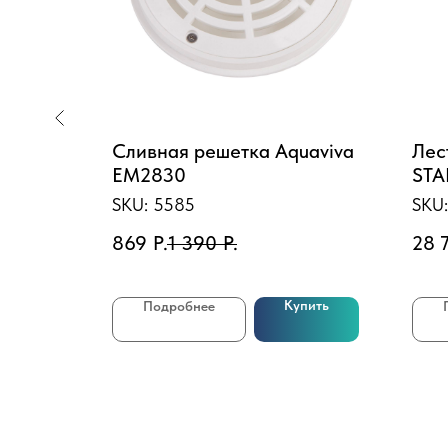
Bestway
Сливная решетка Aquaviva
Лес
BW)
EM2830
STA
для
SKU:
5585
SKU
869
Р.
1 390
Р.
28 
Купить
Подробнее