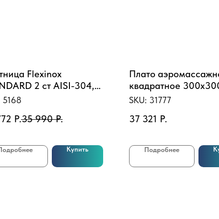
тница Flexinox
Плато аэромассажн
NDARD 2 ст AISI-304,
квадратное 300х30
 широкого борта
AISI304, лайнер Ро
:
5168
SKU:
31777
772
Р.
35 990
Р.
37 321
Р.
Купить
К
Подробнее
Подробнее