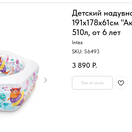
Детский надувно
191х178х61см "А
510л, от 6 лет
Intex
SKU:
56493
3 890
Р.
Out of stock