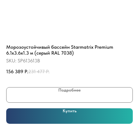
Морозоустойчивый бассейн Starmatrix Premium
Пл
6.1x3.6x1.3 м (серый RAL 7038)
SK
SKU:
SP613613B
89
156 389
Р.
231 477
Р.
Подробнее
Купить