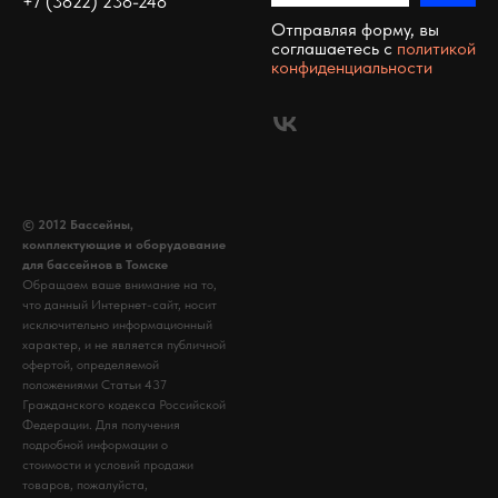
+7 (3822) 238-248
Отправляя форму, вы
соглашаетесь c
политикой
конфиденциальности
© 2012 Бассейны,
комплектующие и оборудование
для бассейнов в Томске
Обращаем ваше внимание на то,
что данный Интернет-сайт, носит
исключительно информационный
характер, и не является публичной
офертой, определяемой
положениями Статьи 437
Гражданского кодекса Российской
Федерации. Для получения
подробной информации о
стоимости и условий продажи
товаров, пожалуйста,