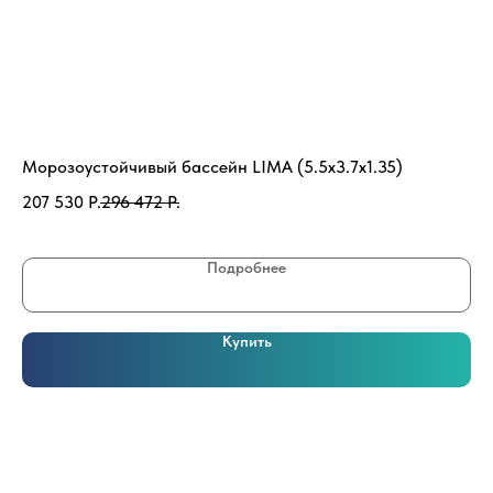
Морозоустойчивый бассейн LIMA (5.5х3.7х1.35)
ЭК
де
207 530
Р.
296 472
Р.
SK
49
Подробнее
Об
Купить