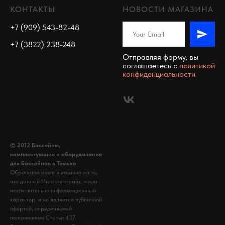
КОНТАКТЫ
НОВОСТИ МАГАЗИНА
+7 (909) 543-82-48
+7 (3822) 238-248
Отправляя форму, вы
соглашаетесь c
политикой
конфиденциальности
© 2012 Бассейны,
комплектующие и оборудование
для бассейнов в Томске
Обращаем ваше внимание на то,
что данный Интернет-сайт, носит
исключительно информационный
характер, и не является публичной
офертой, определяемой
положениями Статьи 437