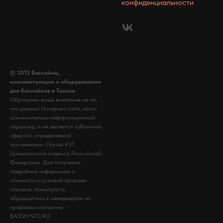
конфиденциальности
© 2012 Бассейны,
комплектующие и оборудование
для бассейнов в Томске
Обращаем ваше внимание на то,
что данный Интернет-сайт, носит
исключительно информационный
характер, и не является публичной
офертой, определяемой
положениями Статьи 437
Гражданского кодекса Российской
Федерации. Для получения
подробной информации о
стоимости и условий продажи
товаров, пожалуйста,
обращайтесь к менеджерам по
продажам магазина
BASSEYN70.RU.