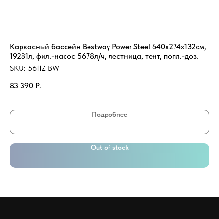
Каркасный бассейн Bestway Power Steel 640х274х132см,
Ск
19281л, фил.-насос 5678л/ч, лестница, тент, попл.-доз.
63
SKU:
5611Z BW
SK
83 390
Р.
21
Подробнее
Out of stock