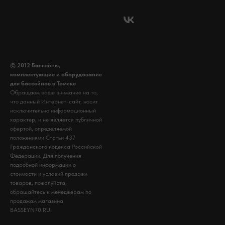
© 2012 Бассейны,
комплектующие и оборудование
для бассейнов в Томске
Обращаем ваше внимание на то,
что данный Интернет-сайт, носит
исключительно информационный
характер, и не является публичной
офертой, определяемой
положениями Статьи 437
Гражданского кодекса Российской
Федерации. Для получения
подробной информации о
стоимости и условий продажи
товаров, пожалуйста,
обращайтесь к менеджерам по
продажам магазина
BASSEYN70.RU.