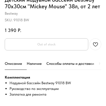
70х30см "Mickey Mouse" 38л, от 2 лет
Bestway
SKU:
91018 BW
1 390
Р.
Out of stock
Описание
Наличие
Способы оплаты и доставки
Кон
Комплектация
Надувной бассейн Bestway 91018 BW
Руководство по эксплуатации
Заплатка для ремонта