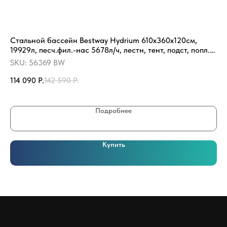
Стальной бассейн Bestway Hydrium 610х360х120см,
На
19929л, песч.фил.-нас 5678л/ч, лестн, тент, подст, попл.-
SK
доз (56369 BW)
SKU:
56369 BW
33
114 090
Р.
142 590
Р.
Подробнее
Купить