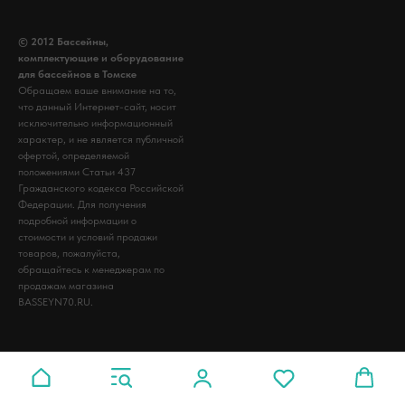
© 2012 Бассейны,
комплектующие и оборудование
для бассейнов в Томске
Обращаем ваше внимание на то,
что данный Интернет-сайт, носит
исключительно информационный
характер, и не является публичной
офертой, определяемой
положениями Статьи 437
Гражданского кодекса Российской
Федерации. Для получения
подробной информации о
стоимости и условий продажи
товаров, пожалуйста,
обращайтесь к менеджерам по
продажам магазина
BASSEYN70.RU.