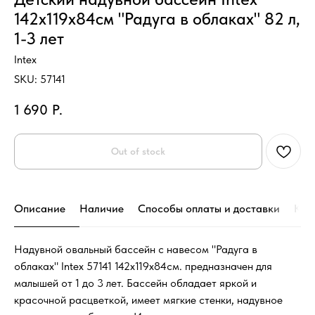
142х119х84см "Радуга в облаках" 82 л,
1-3 лет
Intex
SKU:
57141
1 690
Р.
Out of stock
Описание
Наличие
Способы оплаты и доставки
Кон
Надувной овальный бассейн с навесом "Радуга в
облаках" Intex 57141 142х119х84см. предназначен для
малышей от 1 до 3 лет. Бассейн обладает яркой и
красочной расцветкой, имеет мягкие стенки, надувное