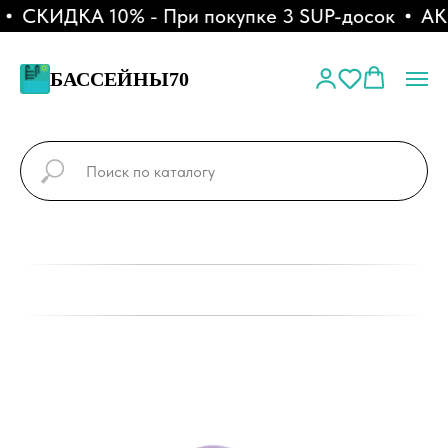
СКИДКА 10% - При покупке 3 SUP-досок
АКЦ
БАССЕЙНЫ70