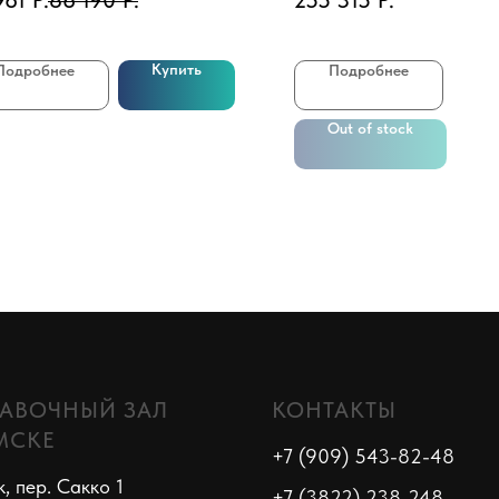
961
Р.
86 190
Р.
255 315
Р.
Купить
Подробнее
Подробнее
Out of stock
АВОЧНЫЙ ЗАЛ
КОНТАКТЫ
МСКЕ
+7 (909) 543-82-48
к, пер. Сакко 1
+7 (3822) 238-248