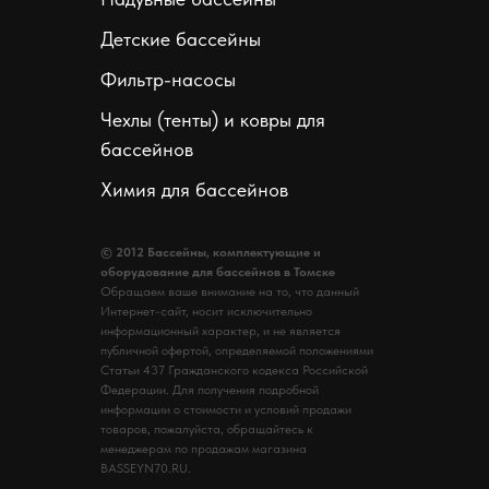
Детские бассейны
Фильтр-насосы
Чехлы (тенты) и ковры для
бассейнов
Химия для бассейнов
© 2012 Бассейны, комплектующие и
оборудование для бассейнов в Томске
Обращаем ваше внимание на то, что данный
Интернет-сайт, носит исключительно
информационный характер, и не является
публичной офертой, определяемой положениями
Статьи 437 Гражданского кодекса Российской
Федерации. Для получения подробной
информации о стоимости и условий продажи
товаров, пожалуйста, обращайтесь к
менеджерам по продажам магазина
BASSEYN70.RU.