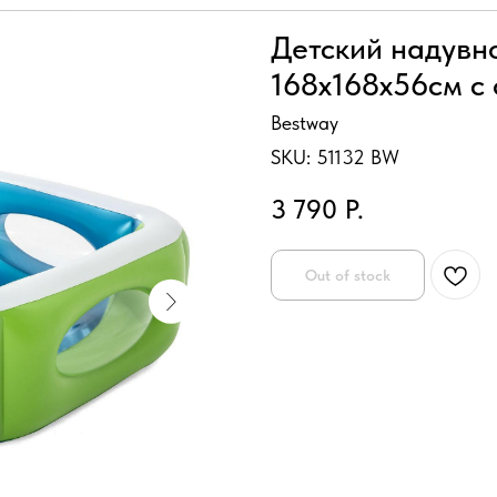
Детский надувн
168х168х56см с 
Bestway
SKU:
51132 BW
3 790
Р.
Out of stock