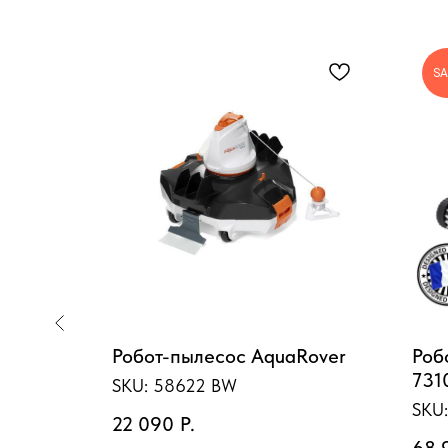
SA
ой
Робот-пылесос AquaRover
Роб
йнер,
7310
SKU:
58622 BW
SKU
22 090
Р.