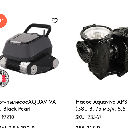
LE
от-пылесосAQUAVIVA
Насос Aquaviva AP
 Black Pearl
(380 В, 75 м3/ч, 5.5
:
19210
SKU:
23567