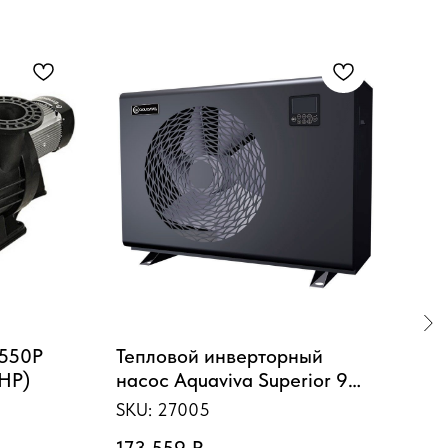
S
S550P
Тепловой инверторный
Поп
 HP)
насос Aquaviva Superior 9
16.
(9.03 кВт)
таб
SKU:
27005
SKU