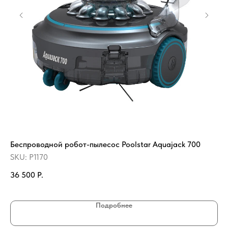
Беспроводной робот-пылесос Poolstar Aquajack 700
Фи
SKU:
P1170
SK
36 500
Р.
85
Подробнее