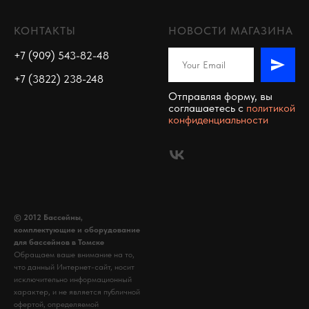
КОНТАКТЫ
НОВОСТИ МАГАЗИНА
+7 (909) 543-82-48
+7 (3822) 238-248
Отправляя форму, вы
соглашаетесь c
политикой
конфиденциальности
© 2012 Бассейны,
комплектующие и оборудование
для бассейнов в Томске
Обращаем ваше внимание на то,
что данный Интернет-сайт, носит
исключительно информационный
характер, и не является публичной
офертой, определяемой