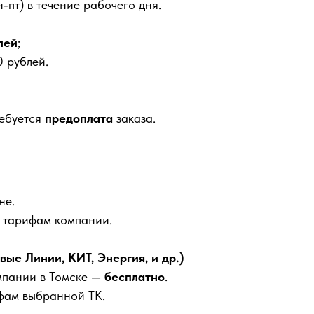
-пт) в течение рабочего дня.
лей
;
 рублей.
ребуется
предоплата
заказа.
не.
м тарифам компании.
е Линии, КИТ, Энергия, и др.)
мпании в Томске —
бесплатно
.
фам выбранной ТК.