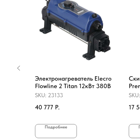
йна
Электронагреватель Elecro
Ски
ta (3
Flowline 2 Titan 12кВт 380В
Pre
SKU:
23133
SKU
40 777
Р.
17 
пить
Подробнее