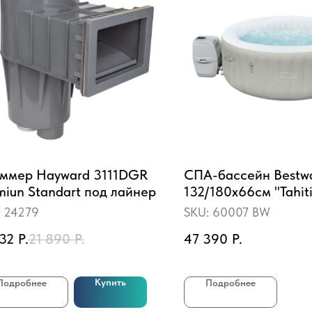
ммер Hayward 3111DGR
СПА-бассейн Bestw
miun Standart под лайнер
132/180х66см "Tahiti
669л, круглый, аэр
:
24279
SKU:
60007 BW
532
Р.
21 890
Р.
47 390
Р.
Купить
Подробнее
Подробнее