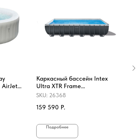
ay
Каркасный бассейн Intex
Дет
 AirJet"
Ultra XTR Frame
Int
омассаж
732х366х132см, 31805л,
Мух
SKU:
26368
SKU
комб.фил.-нас. 6000л\ч,
3 л
159 590
Р.
1 5
лестн, тент, подстилка
Подробнее