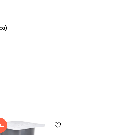
са)
LE