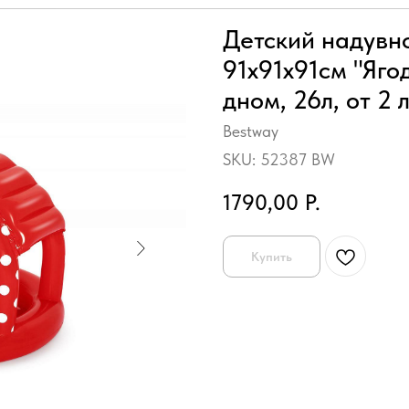
Детский надувн
91х91х91см "Яго
дном, 26л, от 2 
Bestway
SKU:
52387 BW
1790,00
Р.
Купить