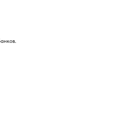
анков.