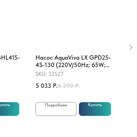
BHL415-
Насос AquaViva LX GPD25-
Реш
4S-130 (220V/50Hz; 65W;
Ha
Qmax 2,8m3/h; Hmax 4m)
SKU:
32527
SKU
5 033
Р.
6 290
Р.
2 4
упить
Купить
Подробнее