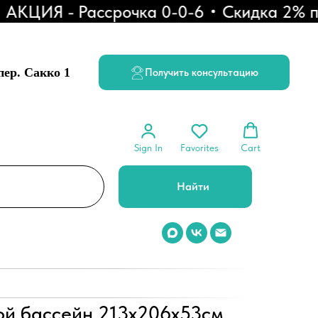
КЦИЯ - Рассрочка 0-0-6
Скидка 2% при
 пер. Сакко 1
Получить консультацию
Sign In
Favorites
Cart
Найти
ой бассейн 213х206х53см