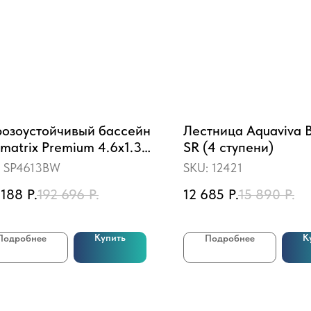
озоустойчивый бассейн
Лестница Aquaviva 
rmatrix Premium 4.6x1.3
SR (4 ступени)
рево)
:
SP4613BW
SKU:
12421
 188
Р.
192 696
Р.
12 685
Р.
15 890
Р.
Купить
К
Подробнее
Подробнее