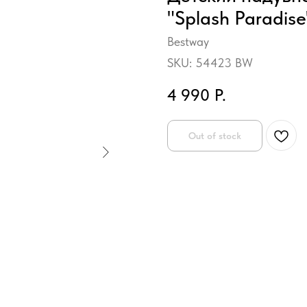
"Splash Paradise"
Bestway
SKU:
54423 BW
4 990
Р.
Out of stock