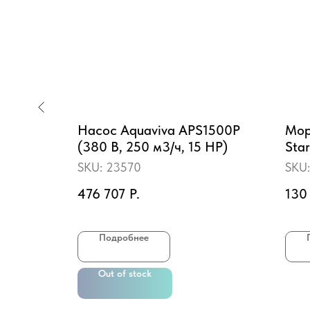
бассейн
Насос Aquaviva APS1500P
Мор
er
(380 В, 250 м3/ч, 15 HP)
Sta
см
(де
SKU:
23570
SKU
10
Р.
476 707
Р.
130
пить
Подробнее
Out of stock