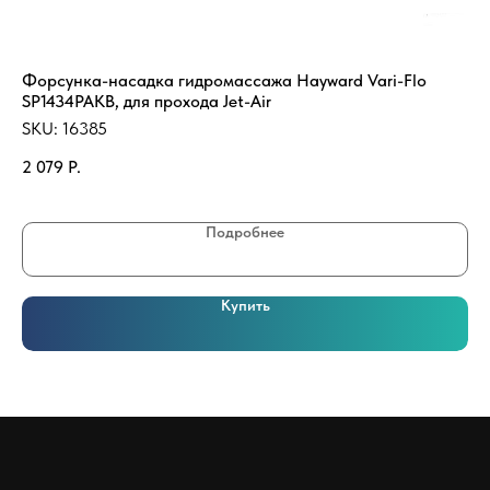
Форсунка-насадка гидромассажа Hayward Vari-Flo
Ск
SP1434PAKB, для прохода Jet-Air
SK
SKU:
16385
20
2 079
Р.
Подробнее
Купить