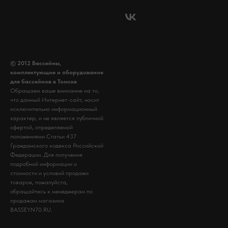
© 2012 Бассейны,
комплектующие и оборудование
для бассейнов в Томске
Обращаем ваше внимание на то,
что данный Интернет-сайт, носит
исключительно информационный
характер, и не является публичной
офертой, определяемой
положениями Статьи 437
Гражданского кодекса Российской
Федерации. Для получения
подробной информации о
стоимости и условий продажи
товаров, пожалуйста,
обращайтесь к менеджерам по
продажам магазина
BASSEYN70.RU.