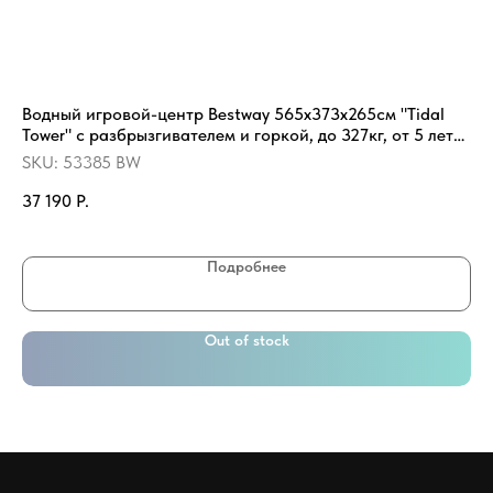
Водный игровой-центр Bestway 565х373х265см "Tidal
На
Tower" с разбрызгивателем и горкой, до 327кг, от 5 лет
SK
(53385 BW)
SKU:
53385 BW
14
37 190
Р.
Подробнее
Out of stock