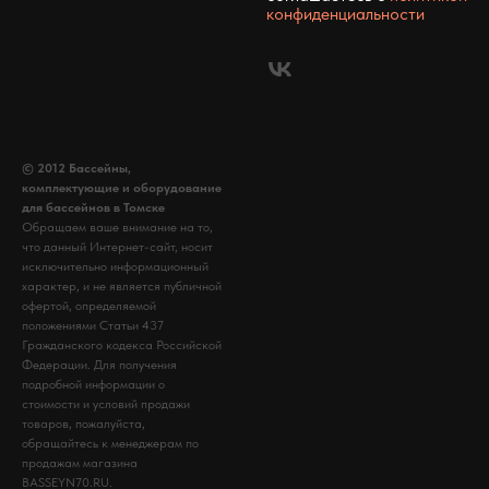
конфиденциальности
© 2012 Бассейны,
комплектующие и оборудование
для бассейнов в Томске
Обращаем ваше внимание на то,
что данный Интернет-сайт, носит
исключительно информационный
характер, и не является публичной
офертой, определяемой
положениями Статьи 437
Гражданского кодекса Российской
Федерации. Для получения
подробной информации о
стоимости и условий продажи
товаров, пожалуйста,
обращайтесь к менеджерам по
продажам магазина
BASSEYN70.RU.