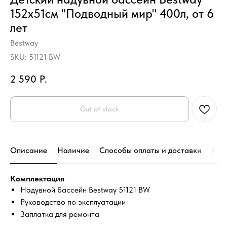
152х51см "Подводный мир" 400л, от 6
лет
Bestway
SKU:
51121 BW
2 590
Р.
Out of stock
Описание
Наличие
Способы оплаты и доставки
Кон
Комплектация
Надувной бассейн Bestway 51121 BW
Руководство по эксплуатации
Заплатка для ремонта