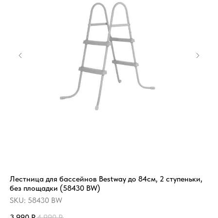
Лестница для бассейнов Bestway до 84см, 2 ступеньки,
СП
без площадки (58430 BW)
SK
SKU:
58430 BW
4 
3 990
Р.
4 990
Р.