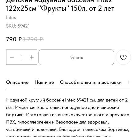
122х25см "Фрукты" 150л, от 2 лет
Intex
SKU:
59421
790
Р.
1 290
Р.
Купить
Описание
Наличие
Способы оплаты и доставки
Кон
Надувной круглый бассейн Intex 59421 см. для детей от 2
лет. Имеет мягкие стенки, ненадувное дно и широкие
бортики. Изготовлен из высококачественного и прочного
ПВХ, гипоаллергенен и безопасен для здоровья,
устойчивый и надежный. Благодаря невысоким бортикам,
дети смогут пользоваться бассейном без лишних