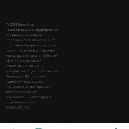
© 2012 Бассейны,
комплектующие и оборудование
для бассейнов в Томске
Обращаем ваше внимание на то,
что данный Интернет-сайт, носит
исключительно информационный
характер, и не является публичной
офертой, определяемой
положениями Статьи 437
Гражданского кодекса Российской
Федерации. Для получения
подробной информации о
стоимости и условий продажи
товаров, пожалуйста,
обращайтесь к менеджерам по
продажам магазина
BASSEYN70.RU.