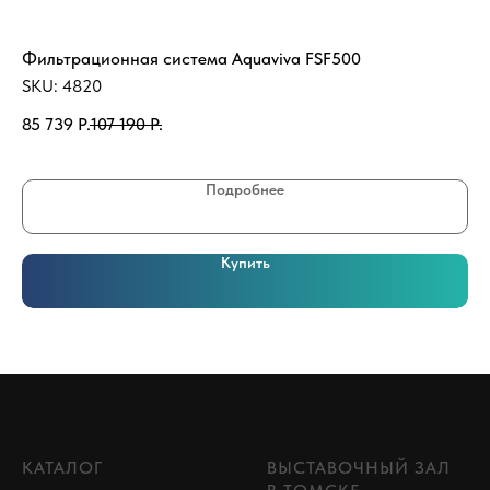
Фильтрационная система Aquaviva FSF500
На
SKU:
4820
SK
85 739
Р.
107 190
Р.
59
Подробнее
Купить
КАТАЛОГ
ВЫСТАВОЧНЫЙ ЗАЛ