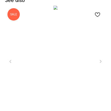
See also
SALE