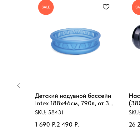
SALE
SA
я
Детский надувной бассейн
Нас
500 л/ч
Intex 188х46см, 790л, от 3
(38
лет
SKU:
58431
SKU
1 690
Р.
2 490
Р.
26 