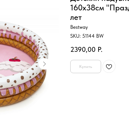
160x38см "Празд
лет
Bestway
SKU:
51144 BW
2390,00
Р.
Купить