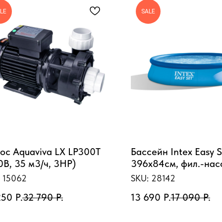
LE
SALE
ос Aquaviva LX LP300T
Бассейн Intex Easy S
0В, 35 м3/ч, 3HP)
396х84см, фил.-нас
2006л/ч
:
15062
SKU:
28142
250
Р.
32 790
Р.
13 690
Р.
17 090
Р.