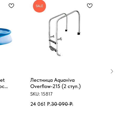
SALE
S
et
Лестница Aquaviva
Фор
ос
Overflow-215 (2 ступ.)
гид
вр
SKU:
15817
SKU
24 061
Р.
30 090
Р.
45