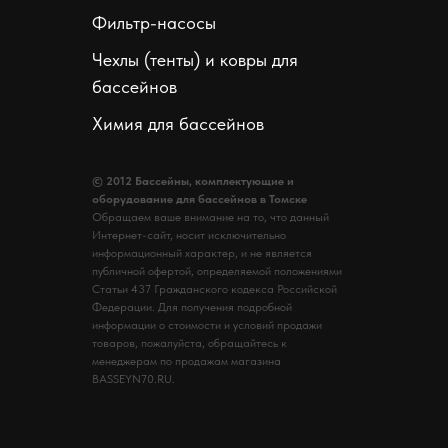
Фильтр-насосы
Чехлы (тенты) и ковры для
бассейнов
Химия для бассейнов
© 2012 Бассейны, комплектующие и
оборудование для бассейнов в Томске
Обращаем ваше внимание на то, что данный
Интернет-сайт, носит исключительно
информационный характер, и не является
публичной офертой, определяемой положениями
Статьи 437 Гражданского кодекса Российской
Федерации. Для получения подробной
информации о стоимости и условий продажи
товаров, пожалуйста, обращайтесь к
менеджерам по продажам магазина
BASSEYN70.RU.