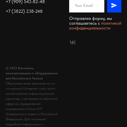
+7 (909) 543-82-48
+7 (3822) 238-248
Отправляя форму, вы
соглашаетесь c
политикой
конфиденциальности
© 2012 Бассейны,
комплектующие и оборудование
для бассейнов в Томске
Обращаем ваше внимание на то,
что данный Интернет-сайт, носит
исключительно информационный
характер, и не является публичной
офертой, определяемой
положениями Статьи 437
Гражданского кодекса Российской
Федерации. Для получения
подробной информации о