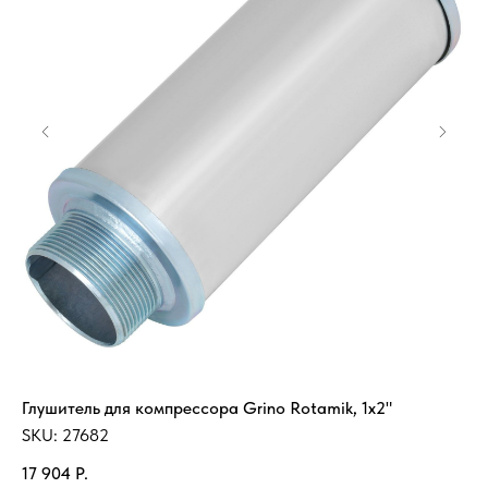
Глушитель для компрессора Grino Rotamik, 1x2"
На
SKU:
27682
SK
17 904
Р.
34