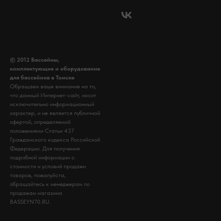
© 2012 Бассейны,
комплектующие и оборудование
для бассейнов в Томске
Обращаем ваше внимание на то,
что данный Интернет-сайт, носит
исключительно информационный
характер, и не является публичной
офертой, определяемой
положениями Статьи 437
Гражданского кодекса Российской
Федерации. Для получения
подробной информации о
стоимости и условий продажи
товаров, пожалуйста,
обращайтесь к менеджерам по
продажам магазина
BASSEYN70.RU.