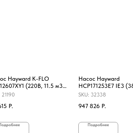
ос Hayward K-FLO
Насос Hayward
12607XY1 (220В, 11.5 м3/
HCP171253E7 IE3 (3
.75НР)
пф, 163 m3/h*12m, 1
:
21190
SKU:
32338
кор.чугун\крыл.брон
615
Р.
947 826
Р.
фланец 125\100
Подробнее
Подробнее