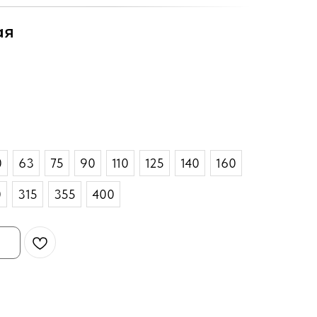
ая
0
63
75
90
110
125
140
160
0
315
355
400