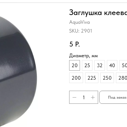
Заглушка клеев
AquaViva
SKU:
2901
5
Р.
Диаметр, мм
20
25
32
40
5
200
225
250
28
Под заказ