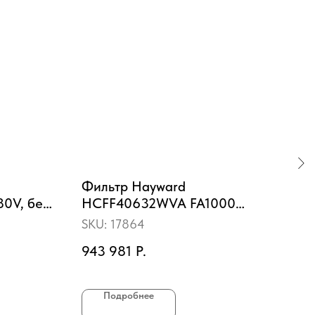
Фильтр Hayward
Лес
80V, без
HCFF40632WVA FA1000
STA
2,5HP)
Bobbin (D1050)
для
SKU:
17864
SKU
за
943 981
Р.
40 
Подробнее