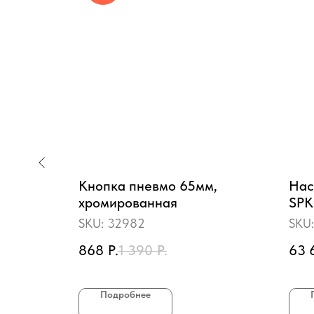
0 (15
Кнопка пневмо 65мм,
Нас
хромированная
SPK
ч, 0
SKU:
32982
SKU
868
Р.
1 390
Р.
63 
Подробнее