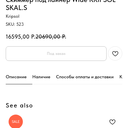
SKAL.S
Kripsol
SKU:
523
16595,00
Р.
20690,00
Р.
Под заказ
Описание
Наличие
Способы оплаты и доставки
Кон
See also
SALE