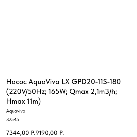
Насос AquaViva LX GPD20-11S-180
(220V/50Hz; 165W; Qmax 2,1m3/h;
Hmax 11m)
Aquaviva
32545
7344,00
Р.
9190,00
Р.