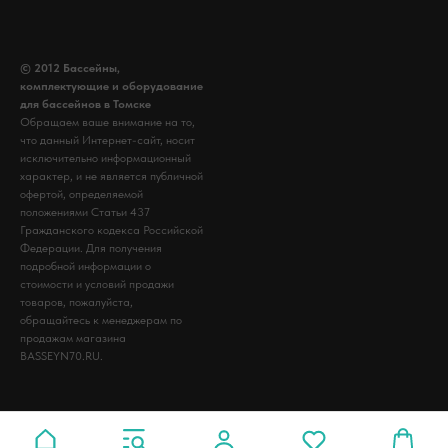
© 2012 Бассейны,
комплектующие и оборудование
для бассейнов в Томске
Обращаем ваше внимание на то,
что данный Интернет-сайт, носит
исключительно информационный
характер, и не является публичной
офертой, определяемой
положениями Статьи 437
Гражданского кодекса Российской
Федерации. Для получения
подробной информации о
стоимости и условий продажи
товаров, пожалуйста,
обращайтесь к менеджерам по
продажам магазина
BASSEYN70.RU.