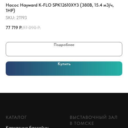
Насос Hayward K-FLO SPK12610XY3 (380В, 15.4 м3/ч,
Ле
1НР)
сп
SKU:
21193
SK
77 719
Р.
97 090
Р.
27
Подробнее
Купить
КАТАЛОГ
ВЫСТАВОЧНЫЙ ЗАЛ
В ТОМСКЕ
Каркасные бассейны