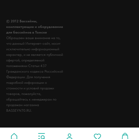
© 2012 Бассейны,
комплектующие и оборудование
для бассейнов в Томске
Обращаем ваше внимание на то,
что данный Интернет-сайт, носит
исключительно информационный
характер, и не является публичной
офертой, определяемой
положениями Статьи 437
Гражданского кодекса Российской
Федерации. Для получения
подробной информации о
стоимости и условий продажи
товаров, пожалуйста,
обращайтесь к менеджерам по
продажам магазина
BASSEYN70.RU.