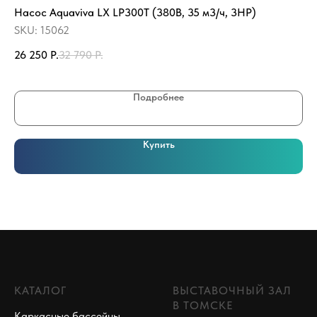
Насос Aquaviva LX LP300T (380В, 35 м3/ч, 3HP)
SU
ак
SKU:
15062
SK
26 250
Р.
32 790
Р.
21
Подробнее
Купить
КАТАЛОГ
ВЫСТАВОЧНЫЙ ЗАЛ
В ТОМСКЕ
Каркасные бассейны