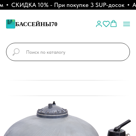
СКИДКА 10% - При покупке 3 SUP-досок
АК
БАССЕЙНЫ70