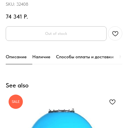
SKU:
32408
74 341
Р.
Out of stock
Описание
Наличие
Способы оплаты и доставки
Кон
See also
SALE