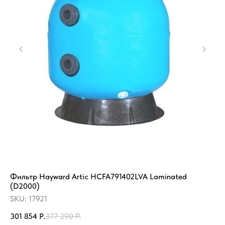
Фильтр Hayward Artic HCFA791402LVA Laminated
Мо
(D2000)
6.
SKU:
17921
SK
301 854
Р.
377 290
Р.
17