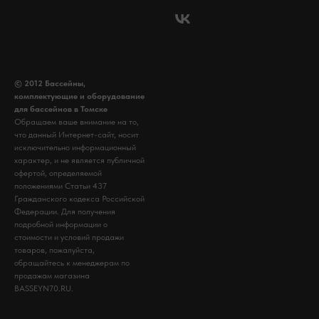
© 2012 Бассейны,
комплектующие и оборудование
для бассейнов в Томске
Обращаем ваше внимание на то,
что данный Интернет-сайт, носит
исключительно информационный
характер, и не является публичной
офертой, определяемой
положениями Статьи 437
Гражданского кодекса Российской
Федерации. Для получения
подробной информации о
стоимости и условий продажи
товаров, пожалуйста,
обращайтесь к менеджерам по
продажам магазина
BASSEYN70.RU.