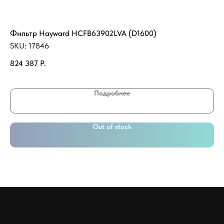
Фильтр Hayward HCFB63902LVA (D1600)
Те
кВ
SKU:
17846
SK
824 387
Р.
18
Подробнее
Out of stock