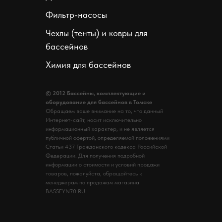
Фильтр-насосы
Чехлы (тенты) и ковры для
бассейнов
Химия для бассейнов
© 2012 Бассейны, комплектующие и
оборудование для бассейнов в Томске
Обращаем ваше внимание на то, что данный
Интернет-сайт, носит исключительно
информационный характер, и не является
публичной офертой, определяемой положениями
Статьи 437 Гражданского кодекса Российской
Федерации. Для получения подробной
информации о стоимости и условий продажи
товаров, пожалуйста, обращайтесь к
менеджерам по продажам магазина
BASSEYN70.RU.