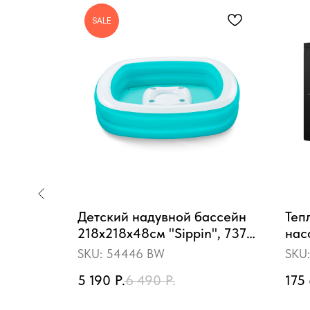
SALE
ый
Детский надувной бассейн
Теп
X 36
218x218x48см "Sippin", 737
нас
л, от 6 лет
кВт
SKU:
54446 BW
SKU
5 190
Р.
6 490
Р.
175