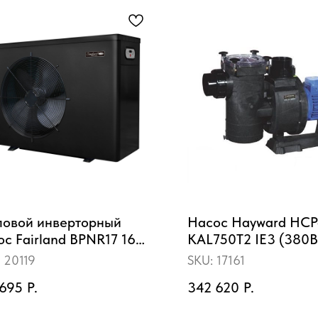
ловой инверторный
Насос Hayward HCP
ос Fairland BPNR17 16
KAL750T2 IE3 (380В
ч 7.5HP)
:
20119
SKU:
17161
 695
Р.
342 620
Р.