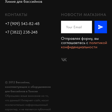
Химия для бассейнов
КОНТАКТЫ
НОВОСТИ МАГАЗИНА
+7 (909) 543-82-48
+7 (3822) 238-248
Отправляя форму, вы
соглашаетесь c
политикой
конфиденциальности
© 2012 Бассейны,
комплектующие и оборудование
для бассейнов в Томске
Обращаем ваше внимание на то,
что данный Интернет-сайт, носит
исключительно информационный
характер, и не является публичной