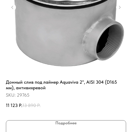
Донный слив под лайнер Aquaviva 2'', AISI 304 (D165
Ка
мм), антивихревой
36
SKU:
29765
SK
11 123
Р.
13 890
Р.
26
Подробнее