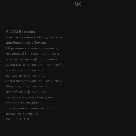
© 2012 Бассейны,
комплектующие и оборудование
для бассейнов в Томске
Обращаем ваше внимание на то,
что данный Интернет-сайт, носит
исключительно информационный
характер, и не является публичной
офертой, определяемой
положениями Статьи 437
Гражданского кодекса Российской
Федерации. Для получения
подробной информации о
стоимости и условий продажи
товаров, пожалуйста,
обращайтесь к менеджерам по
продажам магазина
BASSEYN70.RU.