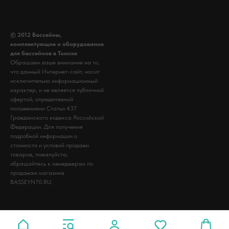
© 2012 Бассейны,
комплектующие и оборудование
для бассейнов в Томске
Обращаем ваше внимание на то,
что данный Интернет-сайт, носит
исключительно информационный
характер, и не является публичной
офертой, определяемой
положениями Статьи 437
Гражданского кодекса Российской
Федерации. Для получения
подробной информации о
стоимости и условий продажи
товаров, пожалуйста,
обращайтесь к менеджерам по
продажам магазина
BASSEYN70.RU.