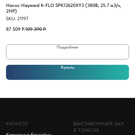
Насос Hayward K-FLO SPK12620XY3 (380В, 25.7 м3/ч,
Эл
2НР)
SK
SKU:
21197
39
87 509
Р.
109 390
Р.
Подробнее
Купить
КАТАЛОГ
ВЫСТАВОЧНЫЙ ЗАЛ
В ТОМСКЕ
Каркасные бассейны