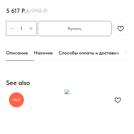
5 617
Р.
6 990
Р.
Купить
Описание
Наличие
Способы оплаты и доставки
Кон
See also
SALE