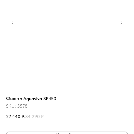
Фильтр Aquaviva SP450
На
0,
SKU:
5578
SK
27 440
Р.
34 290
Р.
48