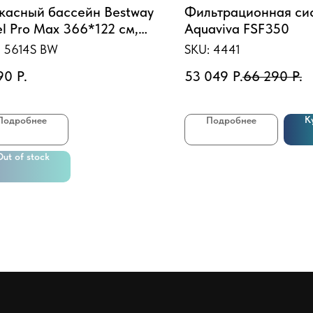
касный бассейн Bestway
Фильтрационная си
el Pro Max 366*122 см,
Aquaviva FSF350
50л, фил.-насос 2006л/ч,
:
5614S BW
SKU:
4441
тница (5614S)
90
Р.
53 049
Р.
66 290
Р.
К
Подробнее
Подробнее
Out of stock