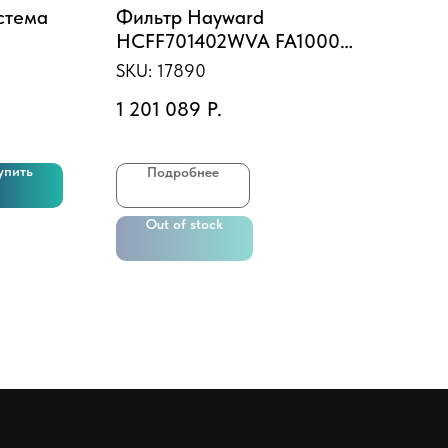
стема
Фильтр Hayward
Нас
HCFF701402WVA FA1000
7S-
Bobbin (D1800)
Qma
SKU:
17890
SKU
1 201 089
Р.
5 6
упить
Подробнее
Out of stock