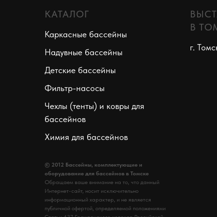
КАТАЛОГ
ВЫСТ
В ТО
Каркасные бассейны
г. Томс
Надувные бассейны
Детские бассейны
Фильтр-насосы
Чехлы (тенты) и ковры для
бассейнов
Химия для бассейнов
© 2012 Бассейны, комплектующие и
оборудование для бассейнов в Томске
Обращаем ваше внимание на то, что данный
Интернет-сайт, носит исключительно
информационный характер, и не является
публичной офертой, определяемой положениями