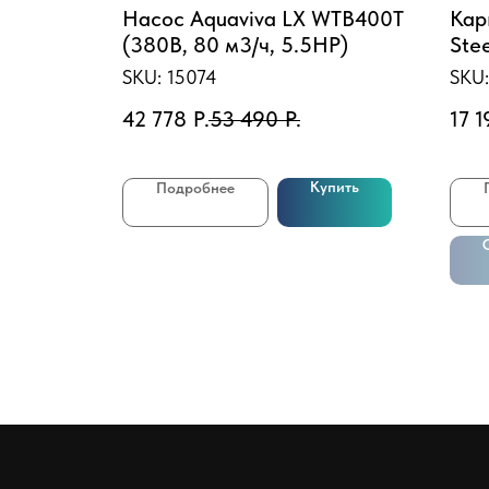
ассейн
Насос Aquaviva LX WTB400T
Кар
талл"
(380В, 80 м3/ч, 5.5HP)
Ste
102
SKU:
15074
SKU
лес
42 778
Р.
53 490
Р.
17 1
Купить
Подробнее