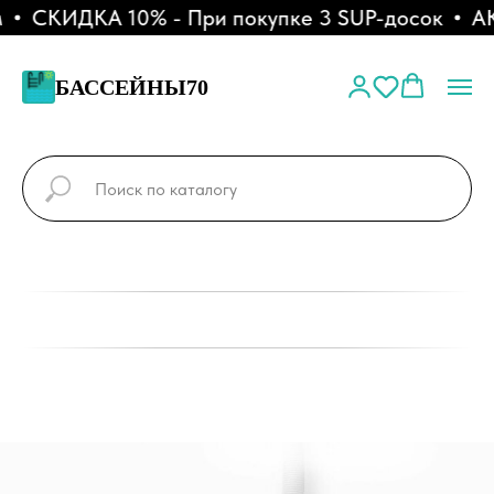
СКИДКА 10% - При покупке 3 SUP-досок
АКЦ
БАССЕЙНЫ70