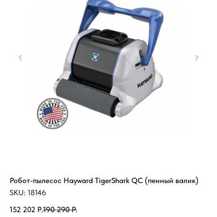
Робот-пылесос Hayward TigerShark QC (пенный валик)
На
5.
SKU:
18146
SK
152 202
Р.
190 290
Р.