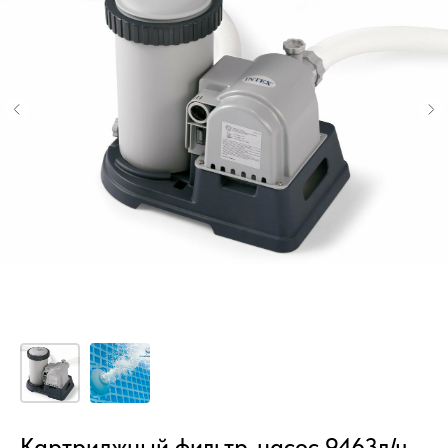
Картриджный фильтр-насос 9463л/ч,