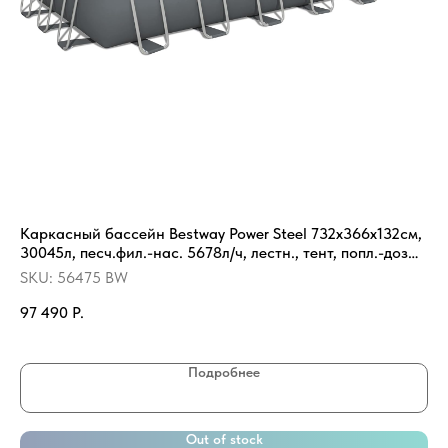
Каркасный бассейн Bestway Power Steel 732х366х132см,
АК
30045л, песч.фил.-нас. 5678л/ч, лестн., тент, попл.-доз
SK
(56475)
SKU:
56475 BW
79
97 490
Р.
Ве
Подробнее
Out of stock