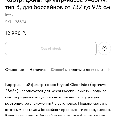
тип B, для бассейнов от 732 до 975 см
Intex
SKU:
28634
12 990
Р.
Out of stock
Описание
Наличие
Способы оплаты и доставки
Кон
Картриджный фильтр-насос Krystal Clear Intex (артикул:
28634) используется для механической очистки воды за
счет циркуляции воды бассейна через фильтрующий
картридж, расположенный в установке. Подключается к
штатным системам бассейна через шланги ввода/вывода.
Вода поступает из бассейна по шлангу в фильтр-насос,