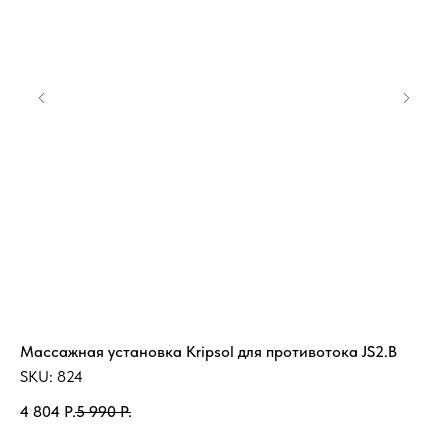
Массажная установка Kripsol для противотока JS2.B
Де
15
SKU:
824
SK
4 804
Р.
5 990
Р.
89