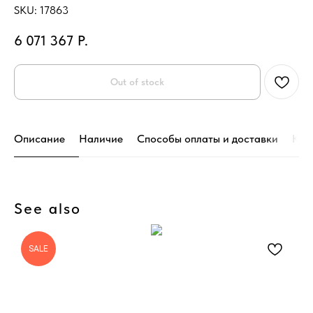
SKU:
17863
6 071 367
Р.
Out of stock
Описание
Наличие
Способы оплаты и доставки
Кон
See also
SALE