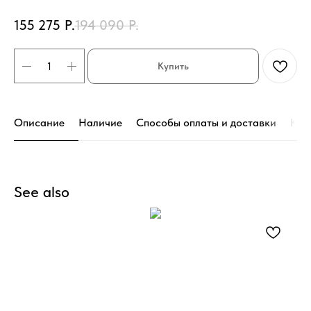
155 275
Р.
194 090
Р.
Купить
Описание
Наличие
Способы оплаты и доставки
Кон
See also