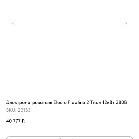
Электронагреватель Elecro Flowline 2 Titan 12кВт 380В
Пл
44
SKU:
23133
SK
40 777
Р.
2 