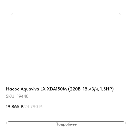
Насос Aquaviva LX XDA150M (220В, 18 м3/ч, 1.5HP)
На
13
SKU:
19440
SK
19 865
Р.
24 790
Р.
12
Подробнее