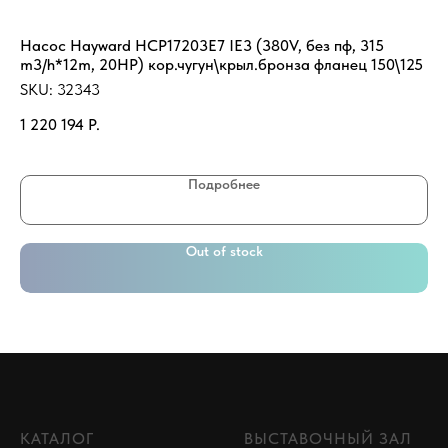
Насос Hayward HCP17203E7 IE3 (380V, без пф, 315
Фи
m3/h*12m, 20HP) кор.чугун\крыл.бронза фланец 150\125
SK
SKU:
32343
32
1 220 194
Р.
Подробнее
Out of stock
КАТАЛОГ
ВЫСТАВОЧНЫЙ ЗАЛ