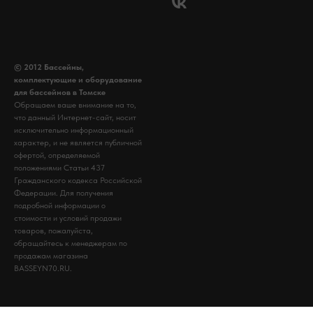
© 2012 Бассейны,
комплектующие и оборудование
для бассейнов в Томске
Обращаем ваше внимание на то,
что данный Интернет-сайт, носит
исключительно информационный
характер, и не является публичной
офертой, определяемой
положениями Статьи 437
Гражданского кодекса Российской
Федерации. Для получения
подробной информации о
стоимости и условий продажи
товаров, пожалуйста,
обращайтесь к менеджерам по
продажам магазина
BASSEYN70.RU.