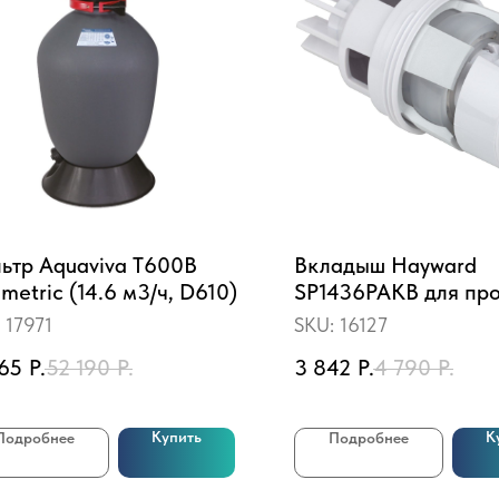
ьтр Aquaviva T600B
Вкладыш Hayward
metric (14.6 м3/ч, D610)
SP1436PAKB для пр
JET-AIR
:
17971
SKU:
16127
765
Р.
52 190
Р.
3 842
Р.
4 790
Р.
Купить
К
Подробнее
Подробнее