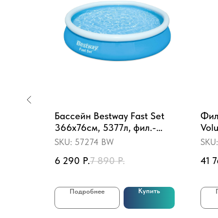
стема
Бассейн Bestway Fast Set
Фил
366х76см, 5377л, фил.-
Volu
насос 1249л/ч (57274 BW)
SKU:
57274 BW
SKU
6 290
Р.
7 890
Р.
41 
пить
Купить
Подробнее