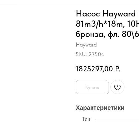
Насос Hayward 
81m3/h*18m, 10HP
бронза, фл. 80\
Hayward
SKU:
27506
1825297,00
Р.
Купить
Характеристики
Тип