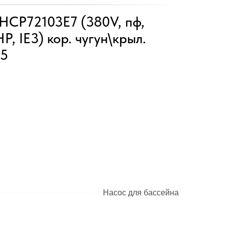
HCP72103E7 (380V, пф,
, IE3) кор. чугун\крыл.
65
Насос для бассейна