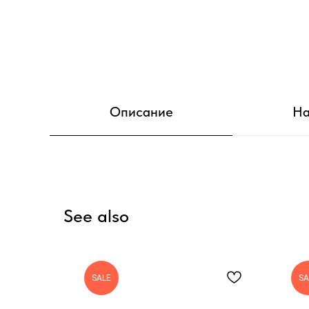
Описание
На
See also
SALE
SA