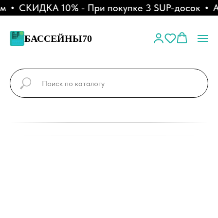
СКИДКА 10% - При покупке 3 SUP-досок
АК
БАССЕЙНЫ70