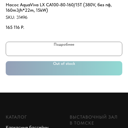
Насос AquaViva LX CA100-80-160/15T (380V, без пф,
Те
160m3/h*22m, 15kW)
SK
SKU:
31496
27
165 116
Р.
Подробнее
Out of stock
КАТАЛОГ
ВЫСТАВОЧНЫЙ ЗАЛ
В ТОМСКЕ
Каркасные бассейны