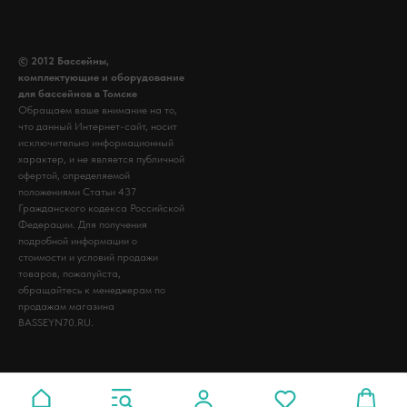
© 2012 Бассейны,
комплектующие и оборудование
для бассейнов в Томске
Обращаем ваше внимание на то,
что данный Интернет-сайт, носит
исключительно информационный
характер, и не является публичной
офертой, определяемой
положениями Статьи 437
Гражданского кодекса Российской
Федерации. Для получения
подробной информации о
стоимости и условий продажи
товаров, пожалуйста,
обращайтесь к менеджерам по
продажам магазина
BASSEYN70.RU.