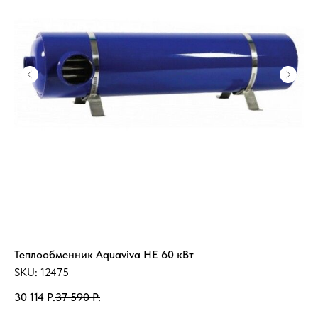
Теплообменник Aquaviva HE 60 кВт
Фи
SKU:
12475
SK
30 114
Р.
37 590
Р.
90