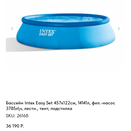
Бассейн Intex Easy Set 457х122см, 14141л, фил.-насос
Де
3785л\ч, лестн., тент, подстилка
ра
SKU:
26168
SK
36 190
Р.
2 