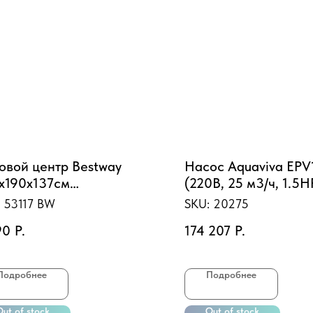
овой центр Bestway
Насос Aquaviva EPV
х190х137см
(220В, 25 м3/ч, 1.5H
зыкальный" с
скор.
:
53117 BW
SKU:
20275
брызгивателем, горкой и
90
Р.
174 207
Р.
иками, 349л, от 2 лет
117 BW)
Подробнее
Подробнее
Out of stock
Out of stock