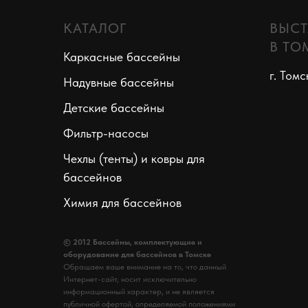
КАТАЛОГ
ВЫСТ
В ТО
Каркасные бассейны
г. Томс
Надувные бассейны
Детские бассейны
Фильтр-насосы
Чехлы (тенты) и ковры для
бассейнов
Химия для бассейнов
© 2012 Бассейны, комплектующие и
оборудование для бассейнов в Томске
Обращаем ваше внимание на то, что данный
Интернет-сайт, носит исключительно
информационный характер, и не является
публичной офертой, определяемой положениями