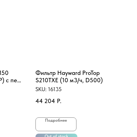
150
Фильтр Hayward ProTop
Ку
P) с пер.
S210TХЕ (10 м3/ч, D500)
ST
SKU:
16135
130
44 204
Р.
Тер
Подробнее
Out of stock