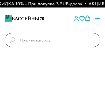
ДКА 10% - При покупке 3 SUP-досок
АКЦИЯ - 
БАССЕЙНЫ70