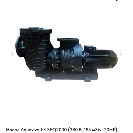
Насос Aquaviva LX SEQ2000 (380 В, 185 м3/ч, 20HP),
Ба