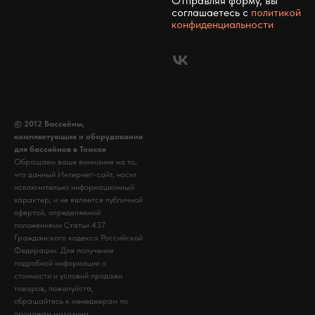
Отправляя форму, вы
соглашаетесь c
политикой
конфиденциальности
© 2012 Бассейны,
комплектующие и оборудование
для бассейнов в Томске
Обращаем ваше внимание на то,
что данный Интернет-сайт, носит
исключительно информационный
характер, и не является публичной
офертой, определяемой
положениями Статьи 437
Гражданского кодекса Российской
Федерации. Для получения
подробной информации о
стоимости и условий продажи
товаров, пожалуйста,
обращайтесь к менеджерам по
продажам магазина