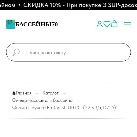
йном
СКИДКА 10% - При покупке 3 SUP-досок
БАССЕЙНЫ70
Главная
→
Каталог
→
Фильтр-насосы для бассейна
→
Фильтр Hayward ProTop S0310TXE (22 м3/ч, D725)