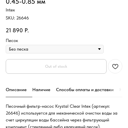
0.45-0.85 мм
Intex
SKU:
26646
21 890
Р.
Песок
Out of stock
Описание
Наличие
Способы оплаты и доставки
Кон
Песочный фильтр-насос Krystal Clear Intex (артикул:
26646) используется для механической очистки воды за
счет циркуляции воды бассейна через фильтрующий
компонент (стеклянный либо кварцевый песок),