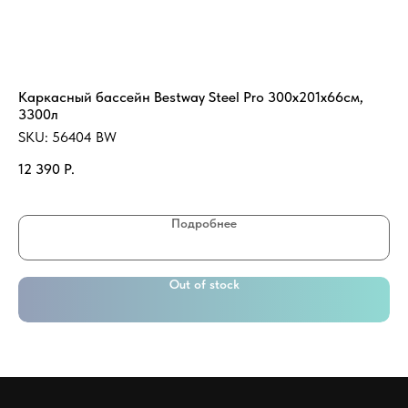
Каркасный бассейн Bestway Steel Pro 300х201х66см,
Ск
3300л
SK
SKU:
56404 BW
7 
12 390
Р.
Подробнее
Out of stock