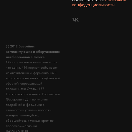
конфиденциальности
© 2012 Бассейны,
комплектующие и оборудование
для бассейнов в Томске
Обращаем ваше внимание на то,
что данный Интернет-сайт, носит
исключительно информационный
характер, и не является публичной
офертой, определяемой
положениями Статьи 437
Гражданского кодекса Российской
Федерации. Для получения
подробной информации о
стоимости и условий продажи
товаров, пожалуйста,
обращайтесь к менеджерам по
продажам магазина
BASSEYN70.RU.